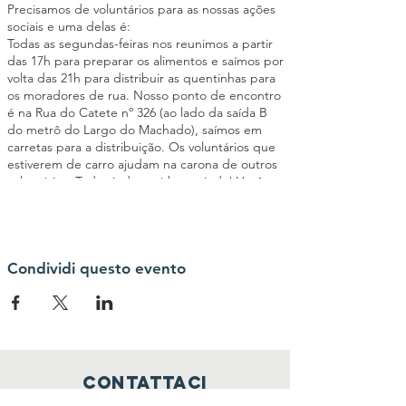
Precisamos de voluntários para as nossas ações
sociais e uma delas é:
Todas as segundas-feiras nos reunimos a partir
das 17h para preparar os alimentos e saímos por
volta das 21h para distribuir as quentinhas para
os moradores de rua. Nosso ponto de encontro
é na Rua do Catete nº 326 (ao lado da saída B
do metrô do Largo do Machado), saímos em
carretas para a distribuição. Os voluntários que
estiverem de carro ajudam na carona de outros
voluntários. Toda ajuda será bem-vinda! Você
poderá ajudar a cortar os legumes, passar
manteiga no pão, montar as quentinhas,
triagem de roupas entre outras atividades
importantes para o êxito da ação social. Seja um
elo da nossa Corrente pelo Bem!
Condividi questo evento
Contattaci