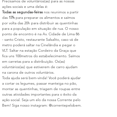
Precisamos de voluntários(as) para as nossas 
ações sociais e uma delas é:
Todas as segundas-feiras
 nos reunimos a partir 
das 
17h
 para preparar os alimentos e saímos 
por volta das 20h para distribuir as quentinhas 
para a população em situação de rua. O nosso 
ponto de encontro é na Av. Cidade de Lima 86 
- santo Cristo, restaurante Salsalito, caso vá de 
metro poderá saltar na Cinelândia e pegar o 
VLT. Saltar na estação Cordeiro da Graça que 
fica uns 100metros do estabelecimento. Saímos 
em carretas para a distribuição. Os(as) 
voluntários(as) que estiverem de carro ajudam 
na carona de outros voluntários.
Toda ajuda será bem-vinda! Você poderá ajudar 
a cortar os legumes, passar manteiga no pão, 
montar as quentinhas, triagem de roupas entre 
outras atividades importantes para o êxito da 
ação social. Seja um elo da nossa Corrente pelo 
Bem! Siga nosso instagram: @correntepelobem.