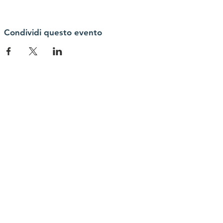
Condividi questo evento
Contattaci
currentpelobem@gmail.com
Connettiti con noi
Facebook
Instagram
Youtube
Instagram