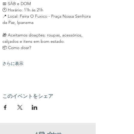
📅 SÁB e DOM
🕚 Horário: 11h às 21h
📍 Local: Feira O Fuxico - Praça Nossa Senhora 
da Paz, Ipanema
🎁 Aceitamos doações: roupas, acessórios, 
calçados e itens em bom estado.
📦 Como doar?
さらに表示
このイベントをシェア
お問い合わせ