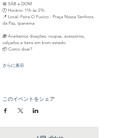
📅 SÁB e DOM
🕚 Horário: 11h às 21h
📍 Local: Feira O Fuxico - Praça Nossa Senhora 
da Paz, Ipanema
🎁 Aceitamos doações: roupas, acessórios, 
calçados e itens em bom estado.
📦 Como doar?
さらに表示
このイベントをシェア
お問い合わせ