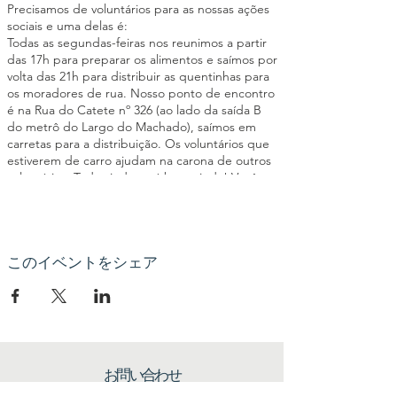
Precisamos de voluntários para as nossas ações
sociais e uma delas é:
Todas as segundas-feiras nos reunimos a partir
das 17h para preparar os alimentos e saímos por
volta das 21h para distribuir as quentinhas para
os moradores de rua. Nosso ponto de encontro
é na Rua do Catete nº 326 (ao lado da saída B
do metrô do Largo do Machado), saímos em
carretas para a distribuição. Os voluntários que
estiverem de carro ajudam na carona de outros
voluntários. Toda ajuda será bem-vinda! Você
poderá ajudar a cortar os legumes, passar
manteiga no pão, montar as quentinhas,
triagem de roupas entre outras atividades
importantes para o êxito da ação social. Seja um
elo da nossa Corrente pelo Bem!
このイベントをシェア
お問い合わせ