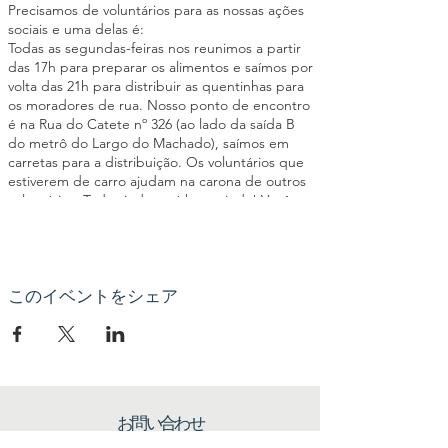
Precisamos de voluntários para as nossas ações
sociais e uma delas é:
Todas as segundas-feiras nos reunimos a partir
das 17h para preparar os alimentos e saímos por
volta das 21h para distribuir as quentinhas para
os moradores de rua. Nosso ponto de encontro
é na Rua do Catete nº 326 (ao lado da saída B
do metrô do Largo do Machado), saímos em
carretas para a distribuição. Os voluntários que
estiverem de carro ajudam na carona de outros
voluntários. Toda ajuda será bem-vinda! Você
poderá ajudar a cortar os legumes, passar
manteiga no pão, montar as quentinhas,
triagem de roupas entre outras atividades
importantes para o êxito da ação social. Seja um
elo da nossa Corrente pelo Bem!
このイベントをシェア
お問い合わせ