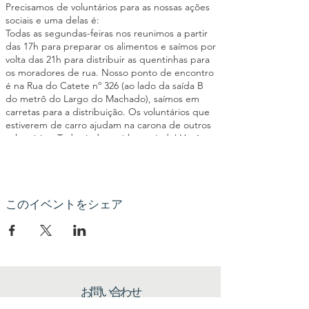
Precisamos de voluntários para as nossas ações
sociais e uma delas é:
Todas as segundas-feiras nos reunimos a partir
das 17h para preparar os alimentos e saímos por
volta das 21h para distribuir as quentinhas para
os moradores de rua. Nosso ponto de encontro
é na Rua do Catete nº 326 (ao lado da saída B
do metrô do Largo do Machado), saímos em
carretas para a distribuição. Os voluntários que
estiverem de carro ajudam na carona de outros
voluntários. Toda ajuda será bem-vinda! Você
poderá ajudar a cortar os legumes, passar
manteiga no pão, montar as quentinhas,
triagem de roupas entre outras atividades
importantes para o êxito da ação social. Seja um
elo da nossa Corrente pelo Bem!
このイベントをシェア
お問い合わせ