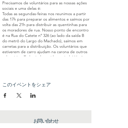
Precisamos de voluntários para as nossas ações
sociais e uma delas é:
Todas as segundas-feiras nos reunimos a partir
das 17h para preparar os alimentos e saímos por
volta das 21h para distribuir as quentinhas para
os moradores de rua. Nosso ponto de encontro
é na Rua do Catete nº 326 (ao lado da saída B
do metrô do Largo do Machado), saímos em
carretas para a distribuição. Os voluntários que
estiverem de carro ajudam na carona de outros
voluntários. Toda ajuda será bem-vinda! Você
poderá ajudar a cortar os legumes, passar
manteiga no pão, montar as quentinhas,
triagem de roupas entre outras atividades
importantes para o êxito da ação social. Seja um
elo da nossa Corrente pelo Bem!
このイベントをシェア
お問い合わせ