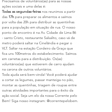
Precisamos de voluntários(as) para as nossas 
ações sociais e uma delas é:
Todas as segundas-feiras
 nos reunimos a partir 
das 
17h
 para preparar os alimentos e saímos 
por volta das 20h para distribuir as quentinhas 
para a população em situação de rua. O nosso 
ponto de encontro é na Av. Cidade de Lima 86 
- santo Cristo, restaurante Salsalito, caso vá de 
metro poderá saltar na Cinelândia e pegar o 
VLT. Saltar na estação Cordeiro da Graça que 
fica uns 100metros do estabelecimento. Saímos 
em carretas para a distribuição. Os(as) 
voluntários(as) que estiverem de carro ajudam 
na carona de outros voluntários.
Toda ajuda será bem-vinda! Você poderá ajudar 
a cortar os legumes, passar manteiga no pão, 
montar as quentinhas, triagem de roupas entre 
outras atividades importantes para o êxito da 
ação social. Seja um elo da nossa Corrente pelo 
Bem! Siga nosso instagram: @correntepelobem.