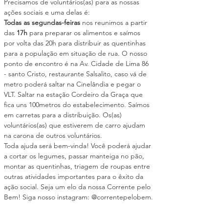
Precisamos de voluntários(as) para as nossas 
ações sociais e uma delas é:
Todas as segundas-feiras
 nos reunimos a partir 
das 
17h
 para preparar os alimentos e saímos 
por volta das 20h para distribuir as quentinhas 
para a população em situação de rua. O nosso 
ponto de encontro é na Av. Cidade de Lima 86 
- santo Cristo, restaurante Salsalito, caso vá de 
metro poderá saltar na Cinelândia e pegar o 
VLT. Saltar na estação Cordeiro da Graça que 
fica uns 100metros do estabelecimento. Saímos 
em carretas para a distribuição. Os(as) 
voluntários(as) que estiverem de carro ajudam 
na carona de outros voluntários.
Toda ajuda será bem-vinda! Você poderá ajudar 
a cortar os legumes, passar manteiga no pão, 
montar as quentinhas, triagem de roupas entre 
outras atividades importantes para o êxito da 
ação social. Seja um elo da nossa Corrente pelo 
Bem! Siga nosso instagram: @correntepelobem.