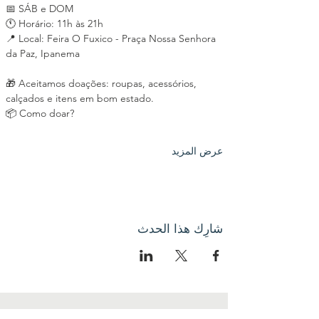
📅 SÁB e DOM
🕚 Horário: 11h às 21h
📍 Local: Feira O Fuxico - Praça Nossa Senhora 
da Paz, Ipanema
🎁 Aceitamos doações: roupas, acessórios, 
calçados e itens em bom estado.
📦 Como doar?
عرض المزيد
شارِك هذا الحدث
اتصل بنا