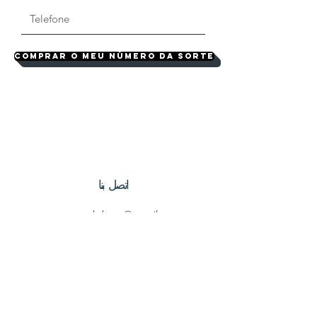
Comprar o meu número da sorte
اتصل بنا
currentpelobem@gmail.com
اتصل بنا
فيسبوك
انستغرام