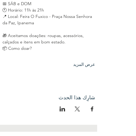
📅 SÁB e DOM
🕚 Horário: 11h às 21h
📍 Local: Feira O Fuxico - Praça Nossa Senhora 
da Paz, Ipanema
🎁 Aceitamos doações: roupas, acessórios, 
calçados e itens em bom estado.
📦 Como doar?
عرض المزيد
شارِك هذا الحدث
اتصل بنا