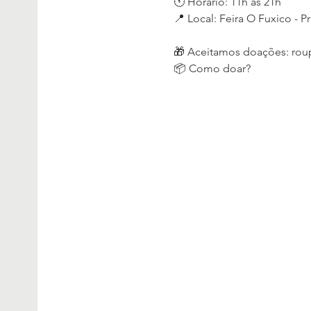
🕚 Horário: 11h às 21h
📍 Local: Feira O Fuxico - 
🎁 Aceitamos doações: roup
📦 Como doar?