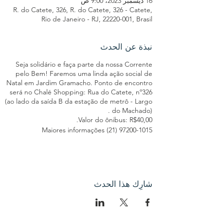
16 ديسمبر 2023، 9:00 ص
R. do Catete, 326, R. do Catete, 326 - Catete,
Rio de Janeiro - RJ, 22220-001, Brasil
نبذة عن الحدث
Seja solidário e faça parte da nossa Corrente
pelo Bem! Faremos uma linda ação social de
Natal em Jardim Gramacho. Ponto de encontro
será no Chalé Shopping: Rua do Catete, nº326
(ao lado da saída B da estação de metrô - Largo
do Machado) .
Valor do ônibus: R$40,00.
Maiores informações (21) 97200-1015
شارِك هذا الحدث