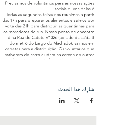
Precisamos de voluntários para as nossas ações
sociais e uma delas é:
Todas as segundas-feiras nos reunimos a partir
das 17h para preparar os alimentos e saímos por
volta das 21h para distribuir as quentinhas para
os moradores de rua. Nosso ponto de encontro
é na Rua do Catete nº 326 (ao lado da saída B
do metrô do Largo do Machado), saímos em
carretas para a distribuição. Os voluntários que
estiverem de carro ajudam na carona de outros
voluntários. Toda ajuda será bem-vinda! Você
poderá ajudar a cortar os legumes, passar
manteiga no pão, montar as quentinhas,
triagem de roupas entre outras atividades
importantes para o êxito da ação social. Seja um
شارِك هذا الحدث
elo da nossa Corrente pelo Bem!
اتصل بنا