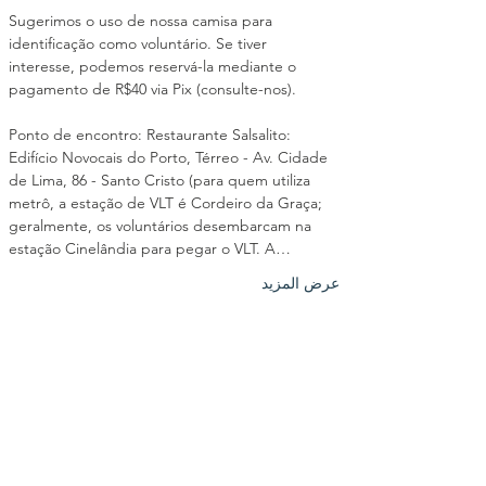
Sugerimos o uso de nossa camisa para 
identificação como voluntário. Se tiver 
interesse, podemos reservá-la mediante o 
pagamento de R$40 via Pix (consulte-nos).
Ponto de encontro: Restaurante Salsalito: 
Edifício Novocais do Porto, Térreo - Av. Cidade 
de Lima, 86 - Santo Cristo (para quem utiliza 
metrô, a estação de VLT é Cordeiro da Graça; 
geralmente, os voluntários desembarcam na 
estação Cinelândia para pegar o VLT. A…
عرض المزيد
شارِك هذا الحدث