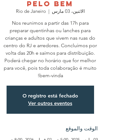
PELO BEM
الاثنين، 03 مارس
  |  
Rio de Janeiro
Nos reunimos a partir das 17h para
preparar quentinhas ou lanches para
crianças e adultos que vivem nas ruas do
centro do RJ e arredores. Concluímos por
volta das 20h e saímos para distribuição.
Poderá chegar no horário que for melhor
para você, pois toda colaboração é muito
bem-vinda!
O registro está fechado
Ver outros eventos
الوقت والموقع
03 مارس 2025، 5:00 م – 02 فبراير 2026، 8:00 م