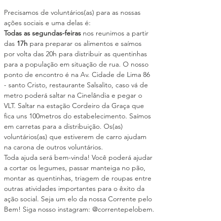
Precisamos de voluntários(as) para as nossas 
ações sociais e uma delas é:
Todas as segundas-feiras
 nos reunimos a partir 
das 
17h
 para preparar os alimentos e saímos 
por volta das 20h para distribuir as quentinhas 
para a população em situação de rua. O nosso 
ponto de encontro é na Av. Cidade de Lima 86 
- santo Cristo, restaurante Salsalito, caso vá de 
metro poderá saltar na Cinelândia e pegar o 
VLT. Saltar na estação Cordeiro da Graça que 
fica uns 100metros do estabelecimento. Saímos 
em carretas para a distribuição. Os(as) 
voluntários(as) que estiverem de carro ajudam 
na carona de outros voluntários.
Toda ajuda será bem-vinda! Você poderá ajudar 
a cortar os legumes, passar manteiga no pão, 
montar as quentinhas, triagem de roupas entre 
outras atividades importantes para o êxito da 
ação social. Seja um elo da nossa Corrente pelo 
Bem! Siga nosso instagram: @correntepelobem.