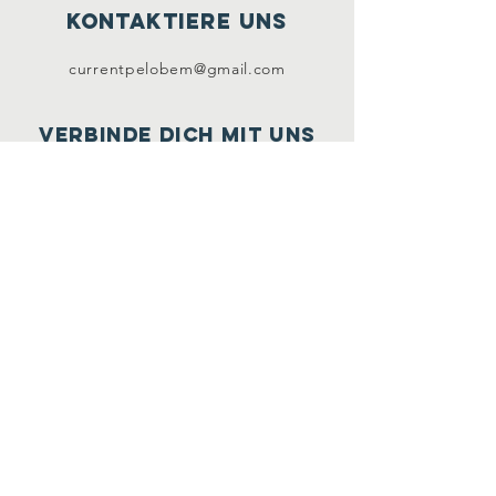
kontaktiere uns
currentpelobem@gmail.com
verbinde dich mit uns
Facebook
Instagram
Youtube
Instagram
ABONNIERE JETZT
Anmelden