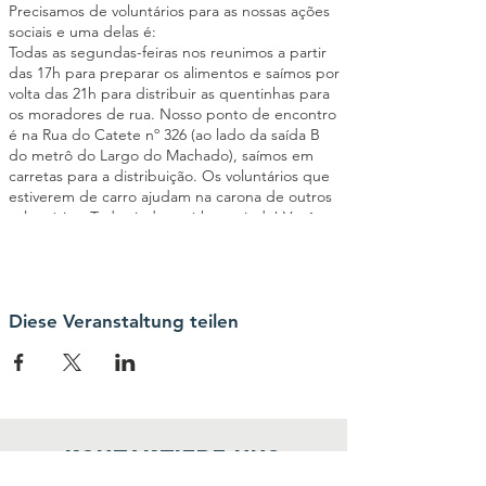
Precisamos de voluntários para as nossas ações
sociais e uma delas é:
Todas as segundas-feiras nos reunimos a partir
das 17h para preparar os alimentos e saímos por
volta das 21h para distribuir as quentinhas para
os moradores de rua. Nosso ponto de encontro
é na Rua do Catete nº 326 (ao lado da saída B
do metrô do Largo do Machado), saímos em
carretas para a distribuição. Os voluntários que
estiverem de carro ajudam na carona de outros
voluntários. Toda ajuda será bem-vinda! Você
poderá ajudar a cortar os legumes, passar
manteiga no pão, montar as quentinhas,
triagem de roupas entre outras atividades
importantes para o êxito da ação social. Seja um
elo da nossa Corrente pelo Bem!
Diese Veranstaltung teilen
kontaktiere uns