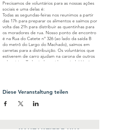
Precisamos de voluntários para as nossas ações
sociais e uma delas é:
Todas as segundas-feiras nos reunimos a partir
das 17h para preparar os alimentos e saímos por
volta das 21h para distribuir as quentinhas para
os moradores de rua. Nosso ponto de encontro
é na Rua do Catete nº 326 (ao lado da saída B
do metrô do Largo do Machado), saímos em
carretas para a distribuição. Os voluntários que
estiverem de carro ajudam na carona de outros
voluntários. Toda ajuda será bem-vinda! Você
poderá ajudar a cortar os legumes, passar
manteiga no pão, montar as quentinhas,
triagem de roupas entre outras atividades
importantes para o êxito da ação social. Seja um
elo da nossa Corrente pelo Bem!
Diese Veranstaltung teilen
kontaktiere uns