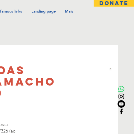
DONATE
famous links
Landing page
Mais
 das
ramacho
)
ossa
º326 (ao