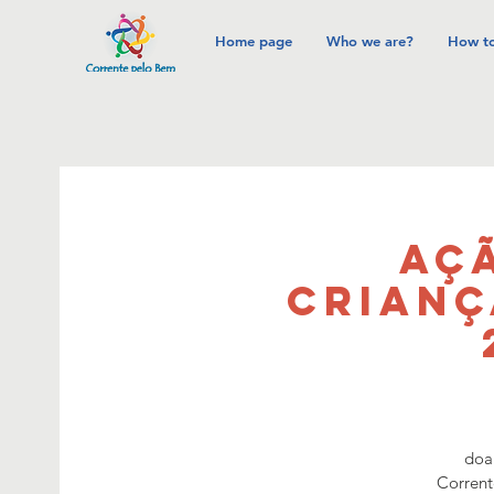
Home page
Who we are?
How to
Açã
Crianç
doa
Corrent