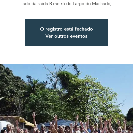
lado da saída B metrô do Largo do Machado)
O registro está fechado
Ver outros eventos