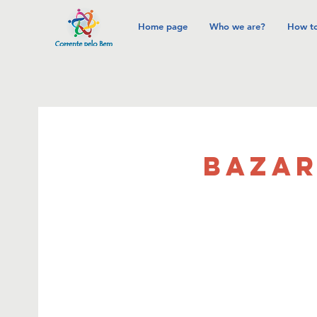
Home page
Who we are?
How to
BAZAR