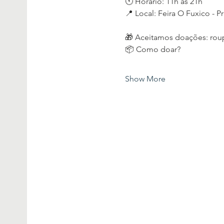
🕚 Horário: 11h às 21h
📍 Local: Feira O Fuxico - 
🎁 Aceitamos doações: roup
📦 Como doar?
Show More