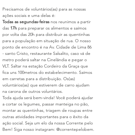
Precisamos de voluntários(as) para as nossas 
ações sociais e uma delas é:
Todas as segundas-feiras
 nos reunimos a partir 
das 
17h
 para preparar os alimentos e saímos 
por volta das 20h para distribuir as quentinhas 
para a população em situação de rua. O nosso 
ponto de encontro é na Av. Cidade de Lima 86 
- santo Cristo, restaurante Salsalito, caso vá de 
metro poderá saltar na Cinelândia e pegar o 
VLT. Saltar na estação Cordeiro da Graça que 
fica uns 100metros do estabelecimento. Saímos 
em carretas para a distribuição. Os(as) 
voluntários(as) que estiverem de carro ajudam 
na carona de outros voluntários.
Toda ajuda será bem-vinda! Você poderá ajudar 
a cortar os legumes, passar manteiga no pão, 
montar as quentinhas, triagem de roupas entre 
outras atividades importantes para o êxito da 
ação social. Seja um elo da nossa Corrente pelo 
Bem! Siga nosso instagram: @correntepelobem.