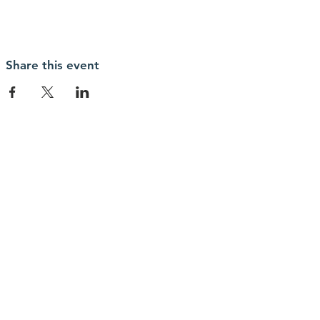
Share this event
contact us
currentpelobem@gmail.com
connect with us
Facebook
Instagram
Youtube