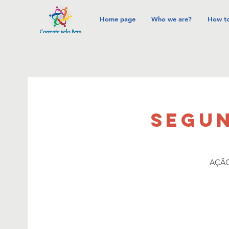
Home page
Who we are?
How to
SEGUN
AÇÃO