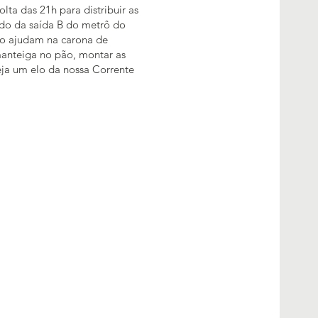
lta das 21h para distribuir as
ado da saída B do metrô do
rro ajudam na carona de
manteiga no pão, montar as
Seja um elo da nossa Corrente