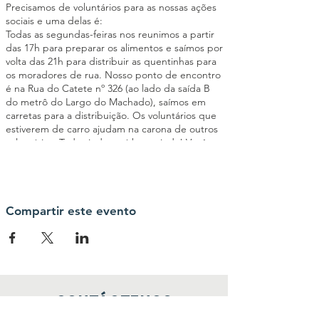
Precisamos de voluntários para as nossas ações
sociais e uma delas é:
Todas as segundas-feiras nos reunimos a partir
das 17h para preparar os alimentos e saímos por
volta das 21h para distribuir as quentinhas para
os moradores de rua. Nosso ponto de encontro
é na Rua do Catete nº 326 (ao lado da saída B
do metrô do Largo do Machado), saímos em
carretas para a distribuição. Os voluntários que
estiverem de carro ajudam na carona de outros
voluntários. Toda ajuda será bem-vinda! Você
poderá ajudar a cortar os legumes, passar
manteiga no pão, montar as quentinhas,
triagem de roupas entre outras atividades
importantes para o êxito da ação social. Seja um
elo da nossa Corrente pelo Bem!
Compartir este evento
Contáctenos