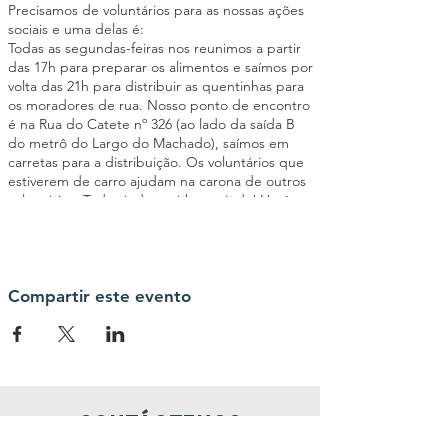
Precisamos de voluntários para as nossas ações
sociais e uma delas é:
Todas as segundas-feiras nos reunimos a partir
das 17h para preparar os alimentos e saímos por
volta das 21h para distribuir as quentinhas para
os moradores de rua. Nosso ponto de encontro
é na Rua do Catete nº 326 (ao lado da saída B
do metrô do Largo do Machado), saímos em
carretas para a distribuição. Os voluntários que
estiverem de carro ajudam na carona de outros
voluntários. Toda ajuda será bem-vinda! Você
poderá ajudar a cortar os legumes, passar
manteiga no pão, montar as quentinhas,
triagem de roupas entre outras atividades
importantes para o êxito da ação social. Seja um
elo da nossa Corrente pelo Bem!
Compartir este evento
Contáctenos