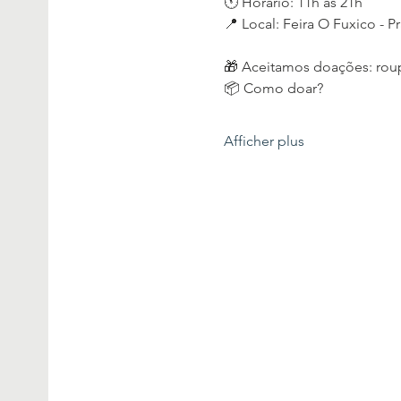
🕚 Horário: 11h às 21h
📍 Local: Feira O Fuxico - 
🎁 Aceitamos doações: roup
📦 Como doar?
Afficher plus