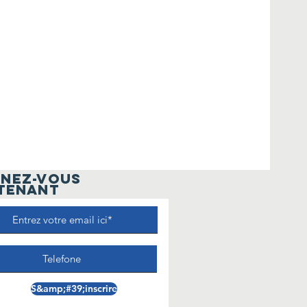
NEZ-VOUS
TENANT
S&amp;#39;inscrire