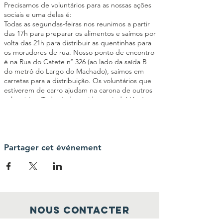
Precisamos de voluntários para as nossas ações
sociais e uma delas é:
Todas as segundas-feiras nos reunimos a partir
das 17h para preparar os alimentos e saímos por
volta das 21h para distribuir as quentinhas para
os moradores de rua. Nosso ponto de encontro
é na Rua do Catete nº 326 (ao lado da saída B
do metrô do Largo do Machado), saímos em
carretas para a distribuição. Os voluntários que
estiverem de carro ajudam na carona de outros
voluntários. Toda ajuda será bem-vinda! Você
poderá ajudar a cortar os legumes, passar
manteiga no pão, montar as quentinhas,
triagem de roupas entre outras atividades
importantes para o êxito da ação social. Seja um
elo da nossa Corrente pelo Bem!
Partager cet événement
Nous contacter