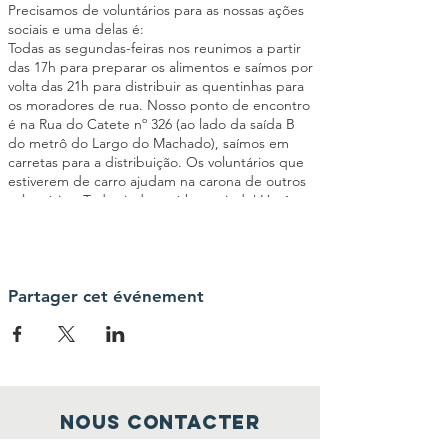
Precisamos de voluntários para as nossas ações
sociais e uma delas é:
Todas as segundas-feiras nos reunimos a partir
das 17h para preparar os alimentos e saímos por
volta das 21h para distribuir as quentinhas para
os moradores de rua. Nosso ponto de encontro
é na Rua do Catete nº 326 (ao lado da saída B
do metrô do Largo do Machado), saímos em
carretas para a distribuição. Os voluntários que
estiverem de carro ajudam na carona de outros
voluntários. Toda ajuda será bem-vinda! Você
poderá ajudar a cortar os legumes, passar
manteiga no pão, montar as quentinhas,
triagem de roupas entre outras atividades
importantes para o êxito da ação social. Seja um
elo da nossa Corrente pelo Bem!
Partager cet événement
Nous contacter