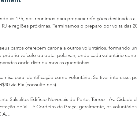
do às 17h, nos reunimos para preparar refeições destinadas a 
 RJ e regiões próximas. Terminamos o preparo por volta das 20
 seus carros oferecem carona a outros voluntários, formando uma
u próprio veículo ou optar pela van, onde cada voluntário cont
paradas onde distribuímos as quentinhas.
misa para identificação como voluntário. Se tiver interesse, p
40 via Pix (consulte-nos).
te Salsalito: Edifício Novocais do Porto, Térreo - Av. Cidade de
a estação de VLT é Cordeiro da Graça; geralmente, os voluntári
T. A…