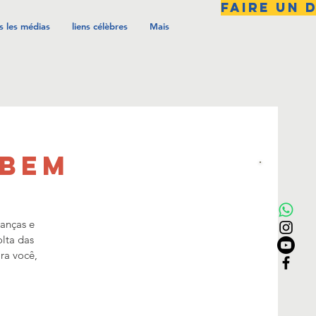
FAIRE UN 
s les médias
liens célèbres
Mais
 BEM
ianças e
olta das
ra você,