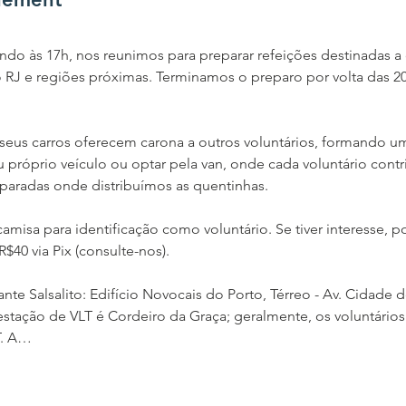
do às 17h, nos reunimos para preparar refeições destinadas a 
 RJ e regiões próximas. Terminamos o preparo por volta das 20
 seus carros oferecem carona a outros voluntários, formando uma
u próprio veículo ou optar pela van, onde cada voluntário cont
paradas onde distribuímos as quentinhas.
misa para identificação como voluntário. Se tiver interesse, p
40 via Pix (consulte-nos).
te Salsalito: Edifício Novocais do Porto, Térreo - Av. Cidade de
a estação de VLT é Cordeiro da Graça; geralmente, os voluntári
T. A…