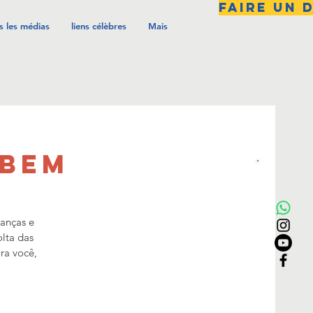
FAIRE UN 
s les médias
liens célèbres
Mais
 BEM
ianças e
olta das
ra você,