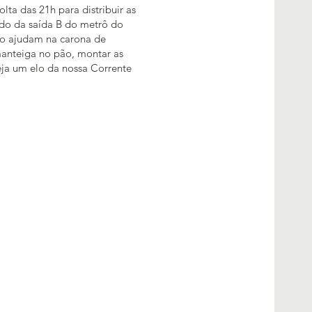
lta das 21h para distribuir as
ado da saída B do metrô do
rro ajudam na carona de
manteiga no pão, montar as
Seja um elo da nossa Corrente