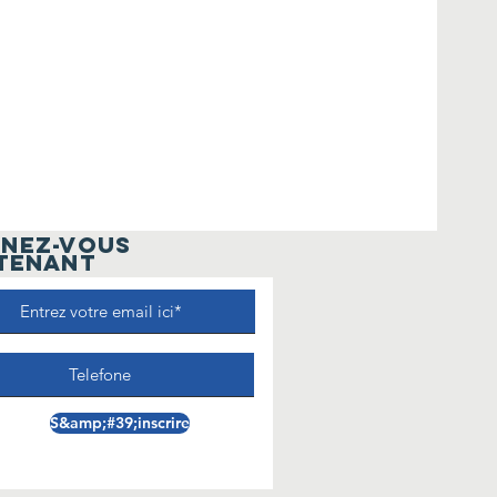
NEZ-VOUS
TENANT
S&amp;#39;inscrire