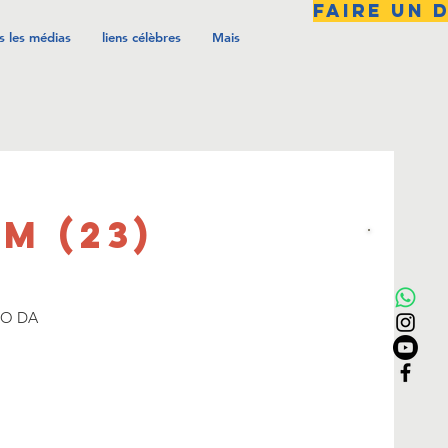
FAIRE UN 
s les médias
liens célèbres
Mais
M (23)
LO DA