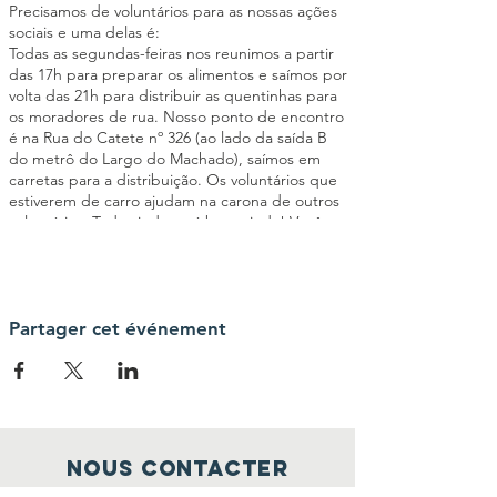
Precisamos de voluntários para as nossas ações
sociais e uma delas é:
Todas as segundas-feiras nos reunimos a partir
das 17h para preparar os alimentos e saímos por
volta das 21h para distribuir as quentinhas para
os moradores de rua. Nosso ponto de encontro
é na Rua do Catete nº 326 (ao lado da saída B
do metrô do Largo do Machado), saímos em
carretas para a distribuição. Os voluntários que
estiverem de carro ajudam na carona de outros
voluntários. Toda ajuda será bem-vinda! Você
poderá ajudar a cortar os legumes, passar
manteiga no pão, montar as quentinhas,
triagem de roupas entre outras atividades
importantes para o êxito da ação social. Seja um
elo da nossa Corrente pelo Bem!
Partager cet événement
Nous contacter