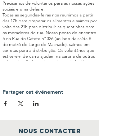
Precisamos de voluntários para as nossas ações
sociais e uma delas é:
Todas as segundas-feiras nos reunimos a partir
das 17h para preparar os alimentos e saímos por
volta das 21h para distribuir as quentinhas para
os moradores de rua. Nosso ponto de encontro
é na Rua do Catete nº 326 (ao lado da saída B
do metrô do Largo do Machado), saímos em
carretas para a distribuição. Os voluntários que
estiverem de carro ajudam na carona de outros
voluntários. Toda ajuda será bem-vinda! Você
poderá ajudar a cortar os legumes, passar
manteiga no pão, montar as quentinhas,
triagem de roupas entre outras atividades
importantes para o êxito da ação social. Seja um
elo da nossa Corrente pelo Bem!
Partager cet événement
Nous contacter