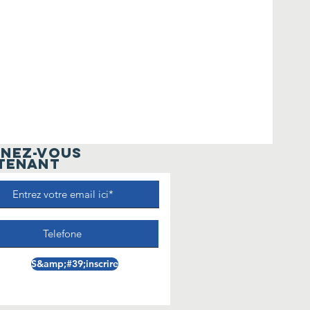
NEZ-VOUS
TENANT
S&amp;#39;inscrire