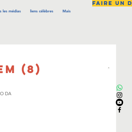
FAIRE UN 
s les médias
liens célèbres
Mais
EM (8)
LO DA