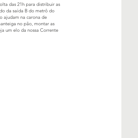
lta das 21h para distribuir as
ado da saída B do metrô do
rro ajudam na carona de
manteiga no pão, montar as
Seja um elo da nossa Corrente