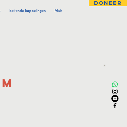
DONEER
a
bekende koppelingen
Mais
am