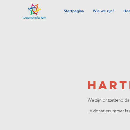
Startpagina
Wie we zijn?
Hoe
Hart
We zijn ontzettend da
Je donatienummer is #