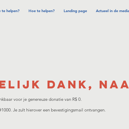
 te helpen?
Hoe te helpen?
Landing page
Actueel in de medi
elijk dank, Na
nkbaar voor je genereuze donatie van R$ 0.
1000. Je zult hierover een bevestigingsmail ontvangen.