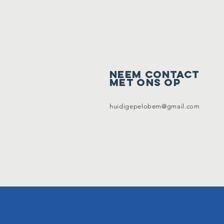
Neem contact
met ons op
huidigepelobem@gmail.com