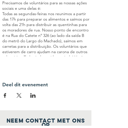
Precisamos de voluntários para as nossas ações
sociais e uma delas é:
Todas as segundas-feiras nos reunimos a partir
das 17h para preparar os alimentos e saímos por
volta das 21h para distribuir as quentinhas para
os moradores de rua. Nosso ponto de encontro
é na Rua do Catete nº 326 (ao lado da saída B
do metrô do Largo do Machado), saímos em
carretas para a distribuição. Os voluntários que
estiverem de carro ajudam na carona de outros
voluntários. Toda ajuda será bem-vinda! Você
poderá ajudar a cortar os legumes, passar
manteiga no pão, montar as quentinhas,
triagem de roupas entre outras atividades
importantes para o êxito da ação social. Seja um
elo da nossa Corrente pelo Bem!
Deel dit evenement
Neem contact met ons
op