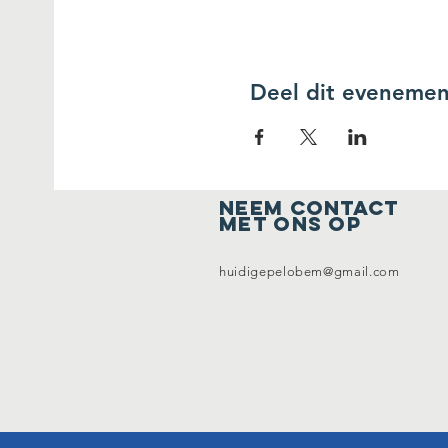
Deel dit evenemen
Neem contact
met ons op
huidigepelobem@gmail.com