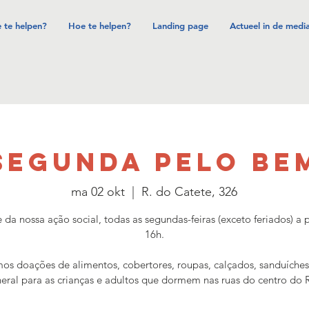
 te helpen?
Hoe te helpen?
Landing page
Actueel in de medi
SEGUNDA PELO BE
ma 02 okt
  |  
R. do Catete, 326
e da nossa ação social, todas as segundas-feiras (exceto feriados) a p
16h.
os doações de alimentos, cobertores, roupas, calçados, sanduíche
eral para as crianças e adultos que dormem nas ruas do centro do 