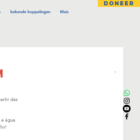
DONEER
a
bekende koppelingen
Mais
M
artir das
s e água
Rio!