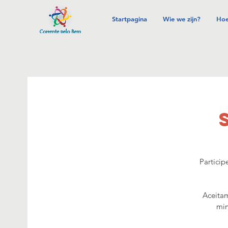
Startpagina
Wie we zijn?
Hoe
Particip
Aceitam
min