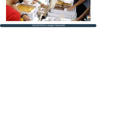
ПОСМОТРЕТЬ НАШИ СОБЫТИЯ
свяжитесь с нами
currentpelobem@gmail.com
связаться с нами
Фейсбук
Инстаграм
Youtube
Instagram