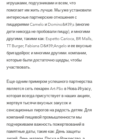
игрушками, подгузниками и всем, что
помогает им жить лучше. Мы уже установили
интересные партнерские отношения с
пиццериями Camelo и Domino&#39;s (многие
дети никогда не пробовали пиццу), и многими
другими, такими как: Espetto Carioca, BR Malls,
TT Burger, Fabiana D&#39;Angelo и ее вкусные
бригадейрос и многими другими. компании,
которые были достаточно щедры, чтобы
участвовать.
Еще одним примером успешного партнерства
является сеть пекарен Art-Pão в Нова-Игуасу,
которая всегда присутствует в наших акциях,
жертвуя тысячи вкусных закусок и
сенсационных пирогов на радость детям. Для
компаний пищевой промышленности мы
подчеркиваем важность пожертвований в
памятные даты, такие как: День защиты
детей, День матери, Пасха и Рождество, а